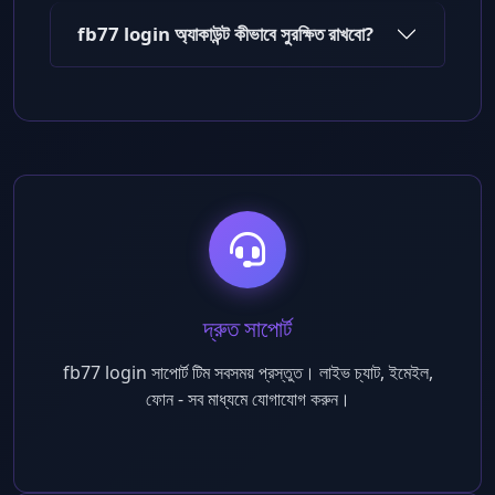
fb77 login অ্যাকাউন্ট কীভাবে সুরক্ষিত রাখবো?
দ্রুত সাপোর্ট
fb77 login সাপোর্ট টিম সবসময় প্রস্তুত। লাইভ চ্যাট, ইমেইল,
ফোন - সব মাধ্যমে যোগাযোগ করুন।