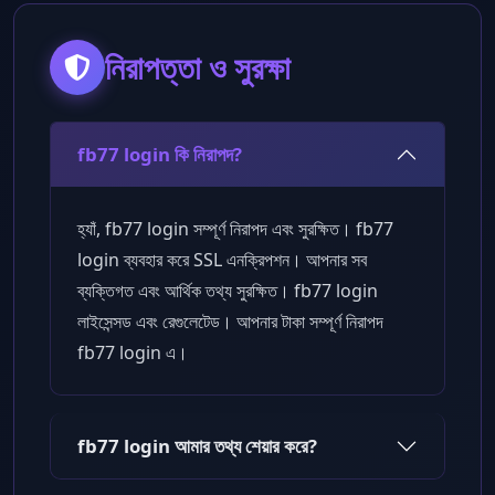
নিরাপত্তা ও সুরক্ষা
fb77 login কি নিরাপদ?
হ্যাঁ, fb77 login সম্পূর্ণ নিরাপদ এবং সুরক্ষিত। fb77
login ব্যবহার করে SSL এনক্রিপশন। আপনার সব
ব্যক্তিগত এবং আর্থিক তথ্য সুরক্ষিত। fb77 login
লাইসেন্সড এবং রেগুলেটেড। আপনার টাকা সম্পূর্ণ নিরাপদ
fb77 login এ।
fb77 login আমার তথ্য শেয়ার করে?