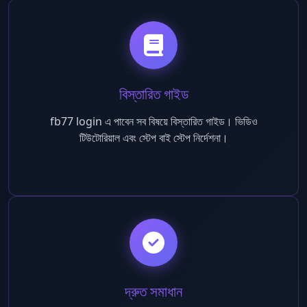
বিস্তারিত গাইড
fb77 login এ পাবেন সব বিষয়ে বিস্তারিত গাইড। ভিডিও
টিউটোরিয়াল এবং স্টেপ বাই স্টেপ নির্দেশনা।
দ্রুত সমাধান