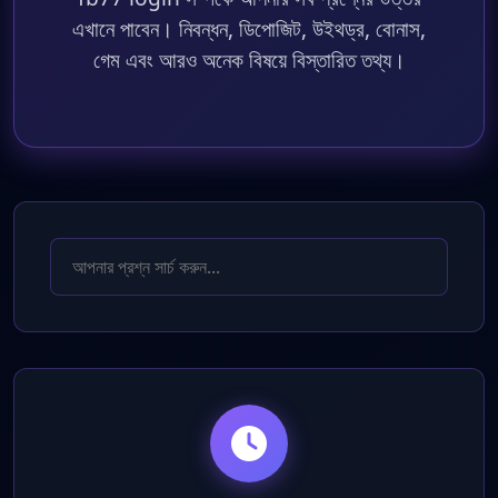
এখানে পাবেন। নিবন্ধন, ডিপোজিট, উইথড্র, বোনাস,
গেম এবং আরও অনেক বিষয়ে বিস্তারিত তথ্য।