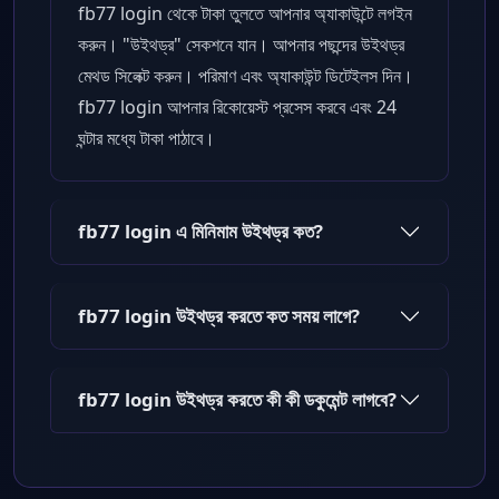
fb77 login থেকে টাকা তুলতে আপনার অ্যাকাউন্টে লগইন
করুন। "উইথড্র" সেকশনে যান। আপনার পছন্দের উইথড্র
মেথড সিলেক্ট করুন। পরিমাণ এবং অ্যাকাউন্ট ডিটেইলস দিন।
fb77 login আপনার রিকোয়েস্ট প্রসেস করবে এবং 24
ঘন্টার মধ্যে টাকা পাঠাবে।
fb77 login এ মিনিমাম উইথড্র কত?
fb77 login উইথড্র করতে কত সময় লাগে?
fb77 login উইথড্র করতে কী কী ডকুমেন্ট লাগবে?