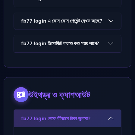
fb77 login এ কোন কোন পেমেন্ট মেথড আছে?
fb77 login ডিপোজিট করতে কত সময় লাগে?
উইথড্র ও ক্যাশআউট
fb77 login থেকে কীভাবে টাকা তুলবো?