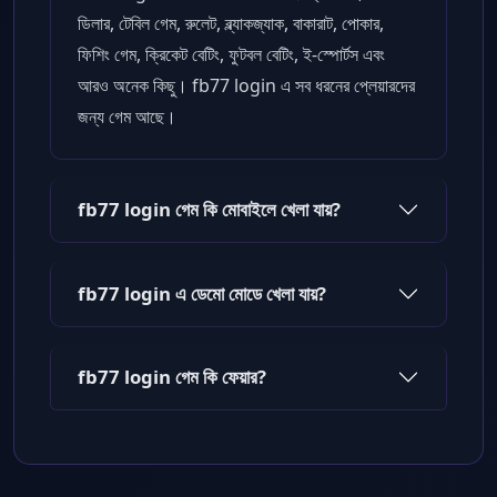
ডিলার, টেবিল গেম, রুলেট, ব্ল্যাকজ্যাক, বাকারাট, পোকার,
ফিশিং গেম, ক্রিকেট বেটিং, ফুটবল বেটিং, ই-স্পোর্টস এবং
আরও অনেক কিছু। fb77 login এ সব ধরনের প্লেয়ারদের
জন্য গেম আছে।
fb77 login গেম কি মোবাইলে খেলা যায়?
fb77 login এ ডেমো মোডে খেলা যায়?
fb77 login গেম কি ফেয়ার?