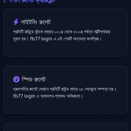
লাইটনিং রুলেট
প্রতিটি রাউন্ডে র্যান্ডম নম্বরে ১০০x থেকে ৫০০x পর্যন্ত মাল্টিপ্লায়ার
যুক্ত হয়। fb77 login এ এই গেমটি অত্যন্ত জনপ্রিয়।
স্পিড রুলেট
দ্রুতগতির রুলেট যেখানে প্রতিটি রাউন্ড মাত্র ২৫ সেকেন্ডে সম্পন্ন হয়।
fb77 login এ অ্যাকশন-প্যাকড অভিজ্ঞতা।