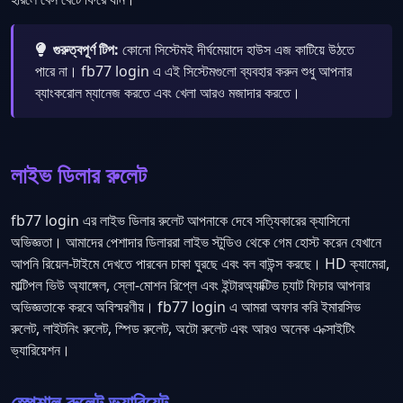
গুরুত্বপূর্ণ টিপ:
কোনো সিস্টেমই দীর্ঘমেয়াদে হাউস এজ কাটিয়ে উঠতে
পারে না। fb77 login এ এই সিস্টেমগুলো ব্যবহার করুন শুধু আপনার
ব্যাংকরোল ম্যানেজ করতে এবং খেলা আরও মজাদার করতে।
লাইভ ডিলার রুলেট
fb77 login এর লাইভ ডিলার রুলেট আপনাকে দেবে সত্যিকারের ক্যাসিনো
অভিজ্ঞতা। আমাদের পেশাদার ডিলাররা লাইভ স্টুডিও থেকে গেম হোস্ট করেন যেখানে
আপনি রিয়েল-টাইমে দেখতে পারবেন চাকা ঘুরছে এবং বল বাউন্স করছে। HD ক্যামেরা,
মাল্টিপল ভিউ অ্যাঙ্গেল, স্লো-মোশন রিপ্লে এবং ইন্টারঅ্যাক্টিভ চ্যাট ফিচার আপনার
অভিজ্ঞতাকে করবে অবিস্মরণীয়। fb77 login এ আমরা অফার করি ইমারসিভ
রুলেট, লাইটনিং রুলেট, স্পিড রুলেট, অটো রুলেট এবং আরও অনেক এ ক্সাইটিং
ভ্যারিয়েশন।
স্পেশাল রুলেট ভ্যারিয়েন্ট