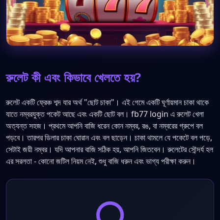
রুলেট কী এবং কিভাবে খেলতে হয়?
রুলেট একটি ফ্রেঞ্চ শব্দ যার অর্থ "ছোট চাকা"। এই গেমে একটি ঘূর্ণায়মান চাকা থাকে
যাতে নম্বরযুক্ত পকেট আছে এবং একটি ছোট বল। fb77 login এ রুলেট খেলা
অত্যন্ত সহজ। প্রথমে আপনি বাজি ধরেন কোন নম্বর, রঙ, বা নম্বরের গ্রুপে বল
পড়বে। তারপর ডিলার চাকা ঘোরান এবং বল ছাড়েন। চাকা থামলে যে পকেটে বল পড়ে,
সেটাই জয়ী নম্বর। যদি আপনার বাজি সঠিক হয়, আপনি জিতবেন। রুলেটের সৌন্দর্য হল
এর সরলতা - কোনো জটিল নিয়ম নেই, শুধু বাজি ধরুন এবং ভাগ্য পরীক্ষা করুন।