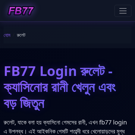
হোম
রুলেট
FB77 Login রুলেট -
ক্যাসিনোর রানী খেলুন এবং
বড় জিতুন
রুলেট, যাকে বলা হয় ক্যাসিনো গেমসের রানী, এখন fb77 login
এ উপলব্ধ। এই আইকনিক গেমটি শতাব্দী ধরে খেলোয়াড়দের মুগ্ধ