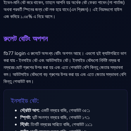
ইভেন-মানি বেট করে থাকেন, তাহলে আপনি হয় অর্ধেক বেট ফেরত পাবেন (লা পার্তাজ)
অথবা পরবর্তী স্পিনের জন্য বেট লক হয়ে যাবে (এন প্রিজন)। এই নিয়মগুলো হাউস
এজ কমিয়ে ১.৩৫% এ নিয়ে আসে।
রুলেট বেটিং অপশন
fb77 login এ রুলেটে অসংখ্য বেটিং অপশন আছে। এগুলো দুই ক্যাটাগরিতে ভাগ
করা যায় - ইনসাইড বেট এবং আউটসাইড বেট। ইনসাইড বেটগুলো নির্দিষ্ট নম্বর বা
নম্বরের ছোট গ্রুপের উপর করা হয় এবং এতে পেআউট বেশি কিন্তু জেতার সম্ভাবনা
কম। আউটসাইড বেটগুলো বড় গ্রুপের উপর করা হয় এবং এতে জেতার সম্ভাবনা বেশি
কিন্তু পেআউট কম।
ইনসাইড বেট:
স্ট্রেইট আপ:
একটি নম্বরে বাজি, পেআউট ৩৫:১
স্প্লিট:
দুটি সংলগ্ন নম্বরে বাজি, পেআউট ১৭:১
স্ট্রিট:
তিনটি নম্বরের সারিতে বাজি, পেআউট ১১:১