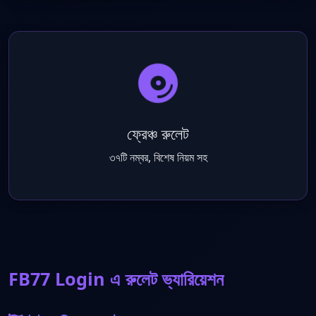
ফ্রেঞ্চ রুলেট
৩৭টি নম্বর, বিশেষ নিয়ম সহ
FB77 Login এ রুলেট ভ্যারিয়েশন