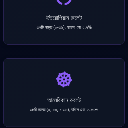
ইউরোপিয়ান রুলেট
৩৭টি নম্বর (০-৩৬), হাউস এজ ২.৭%
আমেরিকান রুলেট
৩৮টি নম্বর (০, ০০, ১-৩৬), হাউস এজ ৫.২৬%