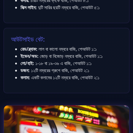
কর্নার:
চারটি নম্বরের ব্লকে বাজি, পেআউট ৮:১
সিক্স লাইন:
দুটি সারির ছয়টি নম্বরে বাজি, পেআউট ৫:১
আউটসাইড বেট:
রেড/ব্ল্যাক:
লাল বা কালো নম্বরে বাজি, পেআউট ১:১
ইভেন/অড:
জোড় বা বিজোড় নম্বরে বাজি, পেআউট ১:১
লো/হাই:
১-১৮ বা ১৯-৩৬ এ বাজি, পেআউট ১:১
ডজন:
১২টি নম্বরের গ্রুপে বাজি, পেআউট ২:১
কলাম:
একটি কলামের ১২টি নম্বরে বাজি, পেআউট ২:১